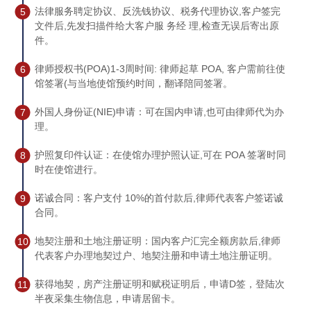
法律服务聘定协议、反洗钱协议、税务代理协议,客户签完
5
文件后,先发扫描件给大客户服 务经 理,检查无误后寄出原
件。
律师授权书(POA)1-3周时间: 律师起草 POA, 客户需前往使
6
馆签署(与当地使馆预约时间，翻译陪同签署。
外国人身份证(NIE)申请：可在国内申请,也可由律师代为办
7
理。
护照复印件认证：在使馆办理护照认证,可在 POA 签署时同
8
时在使馆进行。
诺诚合同：客户支付 10%的首付款后,律师代表客户签诺诚
9
合同。
地契注册和土地注册证明：国内客户汇完全额房款后,律师
10
代表客户办理地契过户、地契注册和申请土地注册证明。
获得地契，房产注册证明和赋税证明后，申请D签，登陆次
11
半夜采集生物信息，申请居留卡。